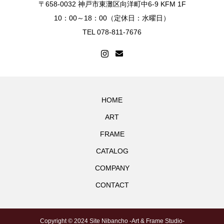
〒658-0032 神戸市東灘区向洋町中6-9 KFM 1F
10：00～18：00（定休日：水曜日）
TEL 078-811-7676
HOME
ART
FRAME
CATALOG
COMPANY
CONTACT
Copyright © 2024 Site Nibancho -Art & Frame Studio-