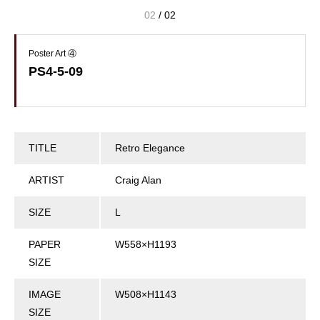
02
/
02
Poster Art ④
PS4-5-09
TITLE
Retro Elegance
ARTIST
Craig Alan
SIZE
L
PAPER
W558×H1193
SIZE
IMAGE
W508×H1143
SIZE