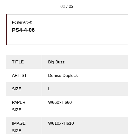
02
/
02
Poster Art ④
PS4-4-06
TITLE
Big Buzz
ARTIST
Denise Duplock
SIZE
L
PAPER
W660×H660
SIZE
IMAGE
W610x×H610
SIZE